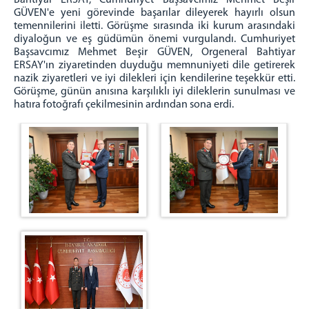
Bahtiyar ERSAY, Cumhuriyet Başsavcımız Mehmet Beşir
Denetimli Serbestlik Müdürlüğü
GÜVEN'e yeni görevinde başarılar dileyerek hayırlı olsun
temennilerini iletti. Görüşme sırasında iki kurum arasındaki
Ön Bürolar
diyaloğun ve eş güdümün önemi vurgulandı. Cumhuriyet
Ceza İnfaz Kurumları
Başsavcımız Mehmet Beşir GÜVEN, Orgeneral Bahtiyar
ERSAY'ın ziyaretinden duyduğu memnuniyeti dile getirerek
Faaliyet Raporları
nazik ziyaretleri ve iyi dilekleri için kendilerine teşekkür etti.
Mevkute Beyannamesi
Görüşme, günün anısına karşılıklı iyi dileklerin sunulması ve
hatıra fotoğrafı çekilmesinin ardından sona erdi.
Tanıtım Videomuz
Adliyemizden Görüntüler
C. BAŞSAVCILIĞI
KOMİSYON
MÜLHAKAT
Adalar Adliyesi
Beykoz Adliyesi
Şile Adliyesi
İLETİŞİM
İletişim & Ulaşım