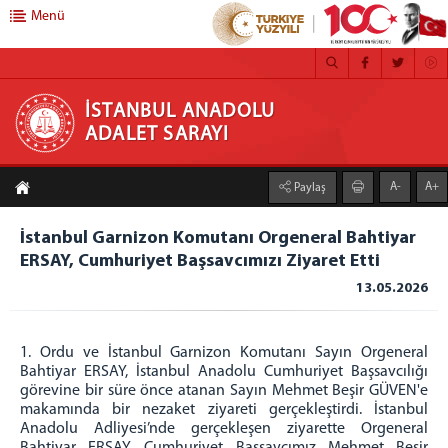
Menü
İSTANBUL ANADOLU ADALET SARAYI
İSTANBUL ANADOLU
ADALET SARAYI
ANA SAYFA
A-
A+
Paylaş
ADLİYEMİZ
Anadolu Adalet Sarayı
İstanbul Garnizon Komutanı Orgeneral Bahtiyar
ERSAY, Cumhuriyet Başsavcımızı Ziyaret Etti
Yerleşim Planı
13.05.2026
Mahkemeler
Bilgi İşlem Müdürlüğü
Mağdur Hizmetleri Müdürlüğü
1. Ordu ve İstanbul Garnizon Komutanı Sayın Orgeneral
Bahtiyar ERSAY, İstanbul Anadolu Cumhuriyet Başsavcılığı
Medya İletişim Bürosu
görevine bir süre önce atanan Sayın Mehmet Beşir GÜVEN'e
İcra Müdürlükleri
makamında bir nezaket ziyareti gerçekleştirdi. İstanbul
Anadolu Adliyesi’nde gerçekleşen ziyarette Orgeneral
Hizmet Birimleri