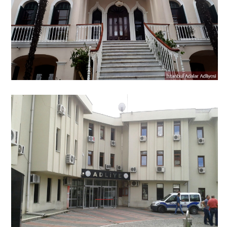
Denetimli Serbestlik Müdürlüğü
Ön Bürolar
Ceza İnfaz Kurumları
Faaliyet Raporları
Mevkute Beyannamesi
Tanıtım Videomuz
Adliyemizden Görüntüler
C. BAŞSAVCILIĞI
KOMİSYON
MÜLHAKAT
Adalar Adliyesi
Beykoz Adliyesi
Şile Adliyesi
İLETİŞİM
İletişim & Ulaşım