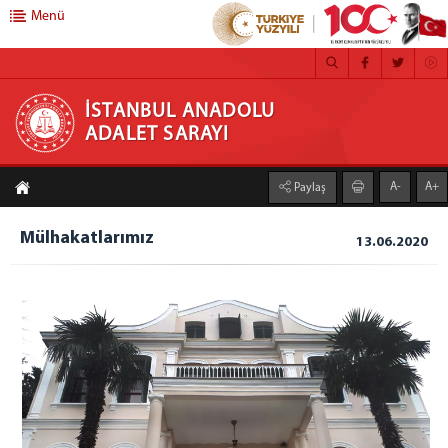
Menü
İSTANBUL ANADOLU ADALET SARAYI
İSTANBUL ANADOLU
ADALET SARAYI
ANA SAYFA
A-
A+
Paylaş
ADLİYEMİZ
Anadolu Adalet Sarayı
Mülhakatlarımız
13.06.2020
Yerleşim Planı
Mahkemeler
Bilgi İşlem Müdürlüğü
Mağdur Hizmetleri Müdürlüğü
Medya İletişim Bürosu
İcra Müdürlükleri
Hizmet Birimleri