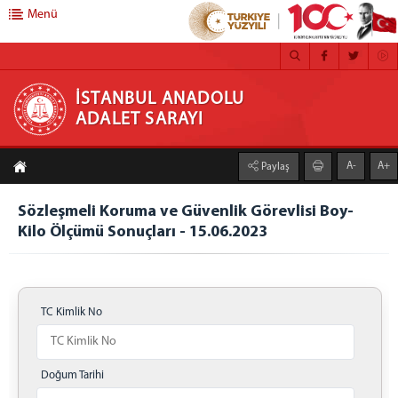
Menü
İSTANBUL ANADOLU ADALET SARAYI
İSTANBUL ANADOLU
ADALET SARAYI
ANA SAYFA
A-
A+
Paylaş
ADLİYEMİZ
Anadolu Adalet Sarayı
Sözleşmeli Koruma ve Güvenlik Görevlisi Boy-
Kilo Ölçümü Sonuçları - 15.06.2023
Yerleşim Planı
Mahkemeler
Bilgi İşlem Müdürlüğü
Mağdur Hizmetleri Müdürlüğü
TC Kimlik No
Medya İletişim Bürosu
İcra Müdürlükleri
Doğum Tarihi
Hizmet Birimleri