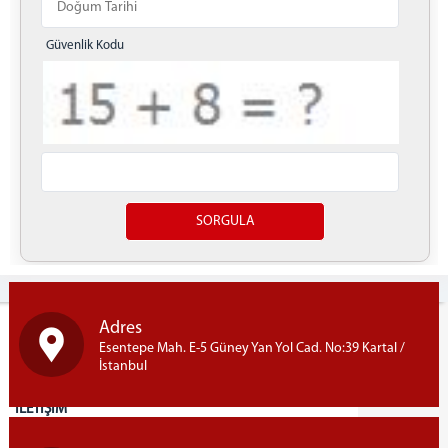
Denetimli Serbestlik Müdürlüğü
Ön Bürolar
Güvenlik Kodu
Ceza İnfaz Kurumları
Faaliyet Raporları
Mevkute Beyannamesi
Tanıtım Videomuz
Adliyemizden Görüntüler
C. BAŞSAVCILIĞI
Yazdır
KOMİSYON
MÜLHAKAT
Adalar Adliyesi
Adres
Beykoz Adliyesi
Esentepe Mah. E-5 Güney Yan Yol Cad. No:39 Kartal /
İstanbul
Şile Adliyesi
İLETİŞİM
İletişim & Ulaşım